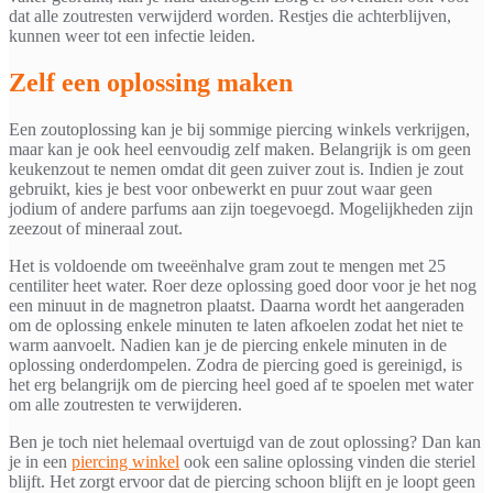
dat alle zoutresten verwijderd worden. Restjes die achterblijven,
kunnen weer tot een infectie leiden.
Zelf een oplossing maken
Een zoutoplossing kan je bij sommige piercing winkels verkrijgen,
maar kan je ook heel eenvoudig zelf maken. Belangrijk is om geen
keukenzout te nemen omdat dit geen zuiver zout is. Indien je zout
gebruikt, kies je best voor onbewerkt en puur zout waar geen
jodium of andere parfums aan zijn toegevoegd. Mogelijkheden zijn
zeezout of mineraal zout.
Het is voldoende om tweeënhalve gram zout te mengen met 25
centiliter heet water. Roer deze oplossing goed door voor je het nog
een minuut in de magnetron plaatst. Daarna wordt het aangeraden
om de oplossing enkele minuten te laten afkoelen zodat het niet te
warm aanvoelt. Nadien kan je de piercing enkele minuten in de
oplossing onderdompelen. Zodra de piercing goed is gereinigd, is
het erg belangrijk om de piercing heel goed af te spoelen met water
om alle zoutresten te verwijderen.
Ben je toch niet helemaal overtuigd van de zout oplossing? Dan kan
je in een
piercing winkel
ook een saline oplossing vinden die steriel
blijft. Het zorgt ervoor dat de piercing schoon blijft en je loopt geen