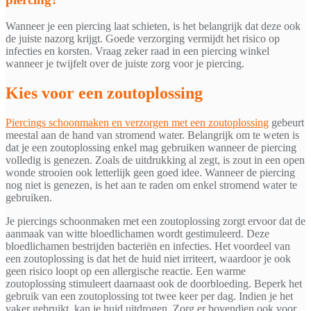
Wanneer je een piercing laat schieten, is het belangrijk dat deze ook
de juiste nazorg krijgt. Goede verzorging vermijdt het risico op
infecties en korsten. Vraag zeker raad in een piercing winkel
wanneer je twijfelt over de juiste zorg voor je piercing.
Kies voor een zoutoplossing
Piercings schoonmaken en verzorgen met een zoutoplossing
gebeurt
meestal aan de hand van stromend water. Belangrijk om te weten is
dat je een zoutoplossing enkel mag gebruiken wanneer de piercing
volledig is genezen. Zoals de uitdrukking al zegt, is zout in een open
wonde strooien ook letterlijk geen goed idee. Wanneer de piercing
nog niet is genezen, is het aan te raden om enkel stromend water te
gebruiken.
Je piercings schoonmaken met een zoutoplossing zorgt ervoor dat de
aanmaak van witte bloedlichamen wordt gestimuleerd. Deze
bloedlichamen bestrijden bacteriën en infecties. Het voordeel van
een zoutoplossing is dat het de huid niet irriteert, waardoor je ook
geen risico loopt op een allergische reactie. Een warme
zoutoplossing stimuleert daarnaast ook de doorbloeding. Beperk het
gebruik van een zoutoplossing tot twee keer per dag. Indien je het
vaker gebruikt, kan je huid uitdrogen. Zorg er bovendien ook voor