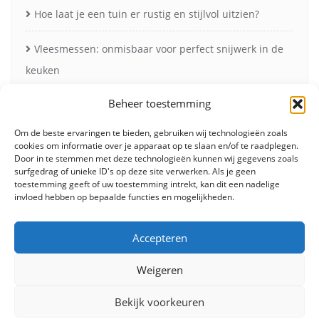
Hoe laat je een tuin er rustig en stijlvol uitzien?
Vleesmessen: onmisbaar voor perfect snijwerk in de
keuken
Beheer toestemming
Zonneschermen in de herfst voor minder verblinding
en meer comfort
Om de beste ervaringen te bieden, gebruiken wij technologieën zoals
cookies om informatie over je apparaat op te slaan en/of te raadplegen.
Door in te stemmen met deze technologieën kunnen wij gegevens zoals
surfgedrag of unieke ID's op deze site verwerken. Als je geen
toestemming geeft of uw toestemming intrekt, kan dit een nadelige
invloed hebben op bepaalde functies en mogelijkheden.
Accepteren
Weigeren
Fashion
Beauty
Lifestyle
Food
Huis & tuin
Overig
Contact
Bekijk voorkeuren