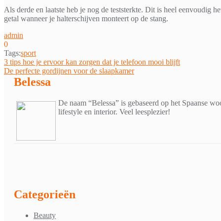
Als derde en laatste heb je nog de teststerkte. Dit is heel eenvoudig
getal wanneer je halterschijven monteert op de stang.
admin
0
Tags:
sport
Bericht
3 tips hoe je ervoor kan zorgen dat je telefoon mooi blijft
De perfecte gordijnen voor de slaapkamer
navigatie
Belessa
De naam “Belessa” is gebaseerd op het Spaanse woor
lifestyle en interior. Veel leesplezier!
Categorieën
Beauty