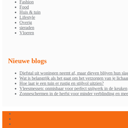
Fashion
Food
Huis & tuin
Lifestyle
Overig
sieraden
Vloeren
Nieuwe blogs
Diefstal uit woningen neemt af, maar dieven blijven hun sla
Wat is belangrijk als het gaat om het verzorgen van je licha
Hoe laat je een tuin er rustig en stijlvol uitzien?
Vleesmessen: onmisbaar voor perfect snijwerk in de keuken
Zonneschermen in de herfst voor minder verblinding en mee