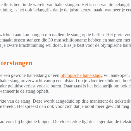
t je thuis bent in de wereld van halterstangen. Het is een van de belangri
training, is het ook belangrijk dat je de juiste keuze maakt wanneer je e
wichten aan kan hangen om nadien de stang op te heffen. Het grote voord
 gemaakt tussen stangen die 30 mm schijfopname hebben en stangen m
 je zware krachttraining wil doen, kies je best voor de olympische hal
lterstangen
je een gewone halterstang of een
olympische halterstang
wil aankopen. 
 halterstang onverwacht vanop een afstand op je vloer terechtkomt, hoef
er geluidsoverlast voor je buren. Daarnaast is het belangrijk om ook een
 wanneer je de stang opheft.
te van de stang. Deze wordt aangeduid op drie manieren: de treksterkte,
 breekt. Het spreekt dan ook voor zich dat je nooit meer gewicht mag ge
 voor hij begint te buigen. De vloeisterkte ligt dus lager dan de trekste