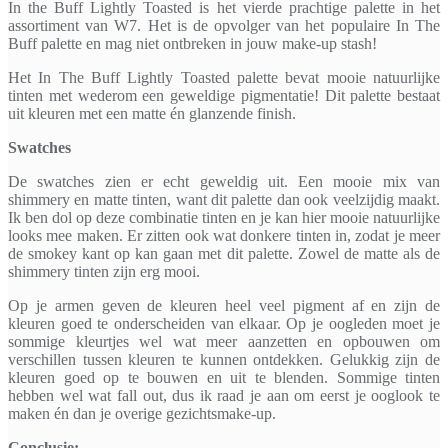
In the Buff Lightly Toasted is het vierde prachtige palette in het
assortiment van W7. Het is de opvolger van het populaire In The
Buff palette en mag niet ontbreken in jouw make-up stash!
Het In The Buff Lightly Toasted palette bevat mooie natuurlijke
tinten met wederom een geweldige pigmentatie! Dit palette bestaat
uit kleuren met een matte én glanzende finish.
Swatches
De swatches zien er echt geweldig uit. Een mooie mix van
shimmery en matte tinten, want dit palette dan ook veelzijdig maakt.
Ik ben dol op deze combinatie tinten en je kan hier mooie natuurlijke
looks mee maken. Er zitten ook wat donkere tinten in, zodat je meer
de smokey kant op kan gaan met dit palette. Zowel de matte als de
shimmery tinten zijn erg mooi.
Op je armen geven de kleuren heel veel pigment af en zijn de
kleuren goed te onderscheiden van elkaar. Op je oogleden moet je
sommige kleurtjes wel wat meer aanzetten en opbouwen om
verschillen tussen kleuren te kunnen ontdekken. Gelukkig zijn de
kleuren goed op te bouwen en uit te blenden. Sommige tinten
hebben wel wat fall out, dus ik raad je aan om eerst je ooglook te
maken én dan je overige gezichtsmake-up.
Conclusie: