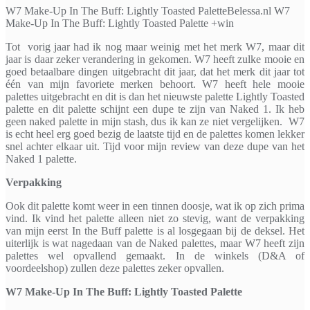
W7 Make-Up In The Buff: Lightly Toasted PaletteBelessa.nl W7
Make-Up In The Buff: Lightly Toasted Palette +win
Tot vorig jaar had ik nog maar weinig met het merk W7, maar dit
jaar is daar zeker verandering in gekomen. W7 heeft zulke mooie en
goed betaalbare dingen uitgebracht dit jaar, dat het merk dit jaar tot
één van mijn favoriete merken behoort. W7 heeft hele mooie
palettes uitgebracht en dit is dan het nieuwste palette Lightly Toasted
palette en dit palette schijnt een dupe te zijn van Naked 1. Ik heb
geen naked palette in mijn stash, dus ik kan ze niet vergelijken. W7
is echt heel erg goed bezig de laatste tijd en de palettes komen lekker
snel achter elkaar uit. Tijd voor mijn review van deze dupe van het
Naked 1 palette.
Verpakking
Ook dit palette komt weer in een tinnen doosje, wat ik op zich prima
vind. Ik vind het palette alleen niet zo stevig, want de verpakking
van mijn eerst In the Buff palette is al losgegaan bij de deksel. Het
uiterlijk is wat nagedaan van de Naked palettes, maar W7 heeft zijn
palettes wel opvallend gemaakt. In de winkels (D&A of
voordeelshop) zullen deze palettes zeker opvallen.
W7 Make-Up In The Buff: Lightly Toasted Palette