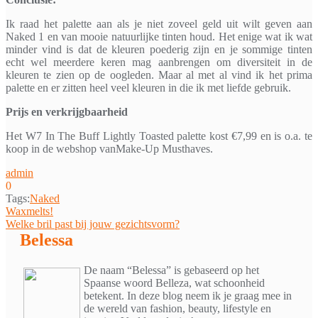
Ik raad het palette aan als je niet zoveel geld uit wilt geven aan
Naked 1 en van mooie natuurlijke tinten houd. Het enige wat ik wat
minder vind is dat de kleuren poederig zijn en je sommige tinten
echt wel meerdere keren mag aanbrengen om diversiteit in de
kleuren te zien op de oogleden. Maar al met al vind ik het prima
palette en er zitten heel veel kleuren in die ik met liefde gebruik.
Prijs en verkrijgbaarheid
Het W7 In The Buff Lightly Toasted palette kost €7,99 en is o.a. te
koop in de webshop vanMake-Up Musthaves.
admin
0
Tags:
Naked
Bericht
Waxmelts!
Welke bril past bij jouw gezichtsvorm?
navigatie
Belessa
De naam “Belessa” is gebaseerd op het
Spaanse woord Belleza, wat schoonheid
betekent. In deze blog neem ik je graag mee in
de wereld van fashion, beauty, lifestyle en