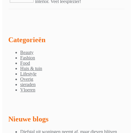
interior. Veel leesplezier!
Categorieën
Beauty
Fashion
Food
Huis & tuin
Lifestyle
Overig
sieraden
Vloeren
Nieuwe blogs
Diefstal uit woningen neemt af, maar dieven blijven