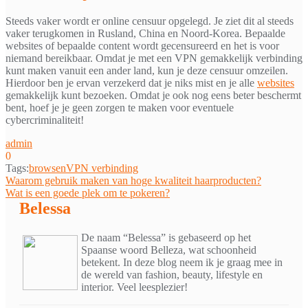
Steeds vaker wordt er online censuur opgelegd. Je ziet dit al steeds
vaker terugkomen in Rusland, China en Noord-Korea. Bepaalde
websites of bepaalde content wordt gecensureerd en het is voor
niemand bereikbaar. Omdat je met een VPN gemakkelijk verbinding
kunt maken vanuit een ander land, kun je deze censuur omzeilen.
Hierdoor ben je ervan verzekerd dat je niks mist en je alle
websites
gemakkelijk kunt bezoeken. Omdat je ook nog eens beter beschermt
bent, hoef je je geen zorgen te maken voor eventuele
cybercriminaliteit!
admin
0
Tags:
browsen
VPN verbinding
Bericht
Waarom gebruik maken van hoge kwaliteit haarproducten?
Wat is een goede plek om te pokeren?
navigatie
Belessa
De naam “Belessa” is gebaseerd op het
Spaanse woord Belleza, wat schoonheid
betekent. In deze blog neem ik je graag mee in
de wereld van fashion, beauty, lifestyle en
interior. Veel leesplezier!