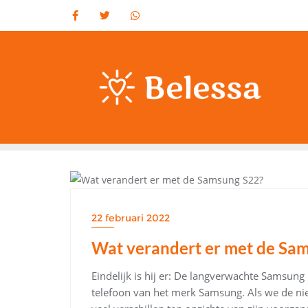
Ga
naar
de
inhoud
OVERIG
22 februari 2022
Wat verandert er met de Sa
Eindelijk is hij er: De langverwachte Samsun
telefoon van het merk Samsung. Als we de nie