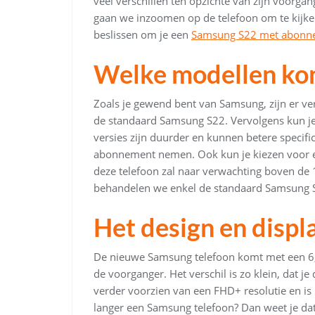
veel verschillen ten opzichte van zijn voorgan
gaan we inzoomen op de telefoon om te kijken
beslissen om je een
Samsung S22 met abonn
Welke modellen ko
Zoals je gewend bent van Samsung, zijn er ver
de standaard Samsung S22. Vervolgens kun je
versies zijn duurder en kunnen betere specif
abonnement nemen. Ook kun je kiezen voor 
deze telefoon zal naar verwachting boven de 
behandelen we enkel de standaard Samsung 
Het design en displ
De nieuwe Samsung telefoon komt met een 6,1 i
de voorganger. Het verschil is zo klein, dat je
verder voorzien van een FHD+ resolutie en is
langer een Samsung telefoon? Dan weet je dat 