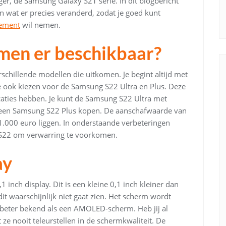
ger, de Samsung Galaxy S21 serie. In dit blogbericht
 wat er precies veranderd, zodat je goed kunt
ement
wil nemen.
men er beschikbaar?
schillende modellen die uitkomen. Je begint altijd met
 ook kiezen voor de Samsung S22 Ultra en Plus. Deze
icaties hebben. Je kunt de Samsung S22 Ultra met
een Samsung S22 Plus kopen. De aanschafwaarde van
1.000 euro liggen. In onderstaande verbeteringen
S22 om verwarring te voorkomen.
ay
nch display. Dit is een kleine 0,1 inch kleiner dan
 dit waarschijnlijk niet gaat zien. Het scherm wordt
 beter bekend als een AMOLED-scherm. Heb jij al
ze nooit teleurstellen in de schermkwaliteit. De