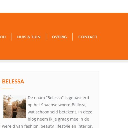
xxx
noreply@example.com
Tyagal, Patan, Lalitpur
OD
HUIS & TUIN
OVERIG
CONTACT
BELESSA
De naam “Belessa” is gebaseerd
op het Spaanse woord Belleza,
wat schoonheid betekent. In deze
blog neem ik je graag mee in de
wereld van fashion, beauty, lifestyle en interior.