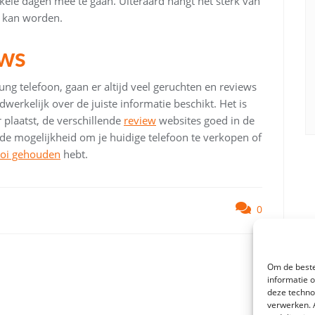
kele dagen mee te gaan. Uiteraard hangt het sterk van
d kan worden.
ews
 telefoon, gaan er altijd veel geruchten en reviews
werkelijk over de juiste informatie beschikt. Het is
 plaatst, de verschillende
review
websites goed in de
 de mogelijkheid om je huidige telefoon te verkopen of
ooi gehouden
hebt.
0
Om de beste
informatie 
deze techno
verwerken. 