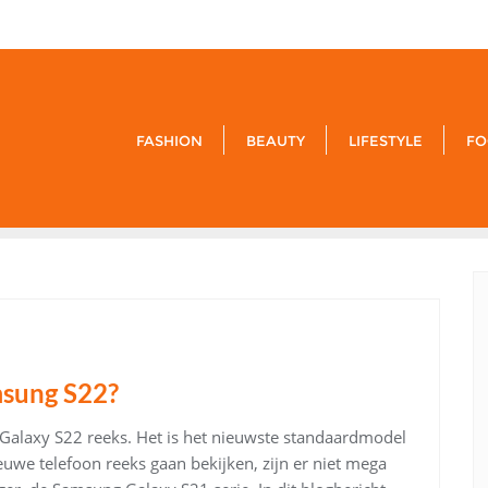
9849-xxx-
FASHION
BEAUTY
LIFESTYLE
FO
msung S22?
g Galaxy S22 reeks. Het is het nieuwste standaardmodel
uwe telefoon reeks gaan bekijken, zijn er niet mega