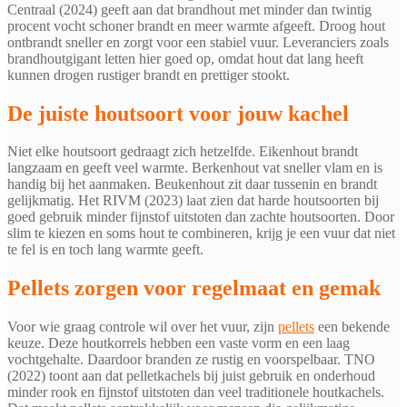
Centraal (2024) geeft aan dat brandhout met minder dan twintig
procent vocht schoner brandt en meer warmte afgeeft. Droog hout
ontbrandt sneller en zorgt voor een stabiel vuur. Leveranciers zoals
brandhoutgigant letten hier goed op, omdat hout dat lang heeft
kunnen drogen rustiger brandt en prettiger stookt.
De juiste houtsoort voor jouw kachel
Niet elke houtsoort gedraagt zich hetzelfde. Eikenhout brandt
langzaam en geeft veel warmte. Berkenhout vat sneller vlam en is
handig bij het aanmaken. Beukenhout zit daar tussenin en brandt
gelijkmatig. Het RIVM (2023) laat zien dat harde houtsoorten bij
goed gebruik minder fijnstof uitstoten dan zachte houtsoorten. Door
slim te kiezen en soms hout te combineren, krijg je een vuur dat niet
te fel is en toch lang warmte geeft.
Pellets zorgen voor regelmaat en gemak
Voor wie graag controle wil over het vuur, zijn
pellets
een bekende
keuze. Deze houtkorrels hebben een vaste vorm en een laag
vochtgehalte. Daardoor branden ze rustig en voorspelbaar. TNO
(2022) toont aan dat pelletkachels bij juist gebruik en onderhoud
minder rook en fijnstof uitstoten dan veel traditionele houtkachels.