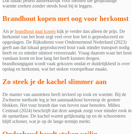
Dat maakt pellets aantrekkelijk voor mensen die gelijkmatige
warmte zoeken zonder steeds hout bij te leggen.
Brandhout kopen met oog voor herkomst
Als je
brandhout gaat kopen
kijk je verder dan alleen de prijs. De
herkomst van het hout zegt veel over hoe het is geproduceerd en
opgeslagen. De Rijksdienst voor Ondernemend Nederland (2023)
geeft aan dat lokaal geproduceerd hout vaak minder transport nodig
heeft en zo minder uitstoot veroorzaakt. Vraag daarom waar het hout
vandaan komt en hoe lang het heeft kunnen drogen.
brandhoutgigant wordt vaak gekozen omdat er duidelijkheid is over
opslag en herkomst, wat het stoken voorspelbaar maakt.
Zo steek je de kachel slimmer aan
De manier van aansteken heeft invloed op rook en warmte. Bij de
Zwitserse methode leg je het aanmaakhout bovenop de grotere
blokken. Het vuur brandt dan van boven naar beneden. Milieu
Centraal (2024) beschrijft dat deze aanpak zorgt voor minder rook in
de opstartfase. De kachel warmt gelijkmatig op en de schoorsteen
blijft schoner, wat je op de lange termijn merkt.
Onderhoud houdt stoken veilig