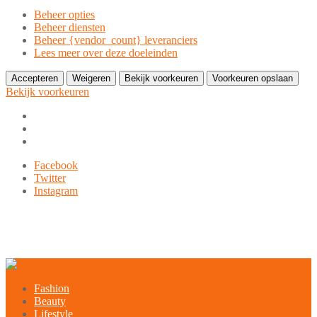
Beheer opties
Beheer diensten
Beheer {vendor_count} leveranciers
Lees meer over deze doeleinden
Accepteren
Weigeren
Bekijk voorkeuren
Voorkeuren opslaan
Bekijk voorkeuren
Ga
Facebook
naar
Twitter
de
Instagram
inhoud
9849-xxx-xxx
noreply@example.com
Tyagal, Patan, Lalitpur
Fashion
Beauty
Lifestyle