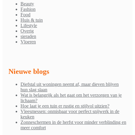
Beauty
Fashion
Food
Huis & tuin
Lifestyle
Overig
sieraden
Vloeren
Nieuwe blogs
Diefstal uit woningen neemt af, maar dieven blijven
hun slag slaan
Wat is belangrijk als het gaat om het verzorgen van je
lichaam?
Hoe laat je een tuin er rustig en stijlvol uitzien?
Vleesmessen: onmisbaar voor perfect snijwerk in de
keuken
Zonneschermen in de herfst voor minder verblinding en
meer comfort