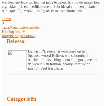
wel heel erg leuk om het met jullie te delen. Ik vind de smaak heel
erg lekker, fris en heerlijk zomers. Echt ideaal voor een picknick,
barbeque of gewoon gezellig als er mensen komen eten.
admin
0
Tags:
Watermeloensalade
Bericht
Kleding Josh V
Morphe oogschaduws
navigatie
Belessa
De naam “Belessa” is gebaseerd op het
Spaanse woord Belleza, wat schoonheid
betekent. In deze blog neem ik je graag mee in
de wereld van fashion, beauty, lifestyle en
interior. Veel leesplezier!
Categorieën