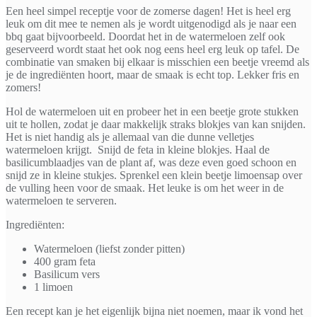
Een heel simpel receptje voor de zomerse dagen! Het is heel erg
leuk om dit mee te nemen als je wordt uitgenodigd als je naar een
bbq gaat bijvoorbeeld. Doordat het in de watermeloen zelf ook
geserveerd wordt staat het ook nog eens heel erg leuk op tafel. De
combinatie van smaken bij elkaar is misschien een beetje vreemd als
je de ingrediënten hoort, maar de smaak is echt top. Lekker fris en
zomers!
Hol de watermeloen uit en probeer het in een beetje grote stukken
uit te hollen, zodat je daar makkelijk straks blokjes van kan snijden.
Het is niet handig als je allemaal van die dunne velletjes
watermeloen krijgt. Snijd de feta in kleine blokjes. Haal de
basilicumblaadjes van de plant af, was deze even goed schoon en
snijd ze in kleine stukjes. Sprenkel een klein beetje limoensap over
de vulling heen voor de smaak. Het leuke is om het weer in de
watermeloen te serveren.
Ingrediënten:
Watermeloen (liefst zonder pitten)
400 gram feta
Basilicum vers
1 limoen
Een recept kan je het eigenlijk bijna niet noemen, maar ik vond het