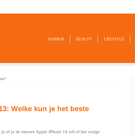
9849
FASHION
BEAUTY
LIFESTYLE
13: Welke kun je het beste
l je of je de nieuwe Apple iPhone 14 wil of het vorige