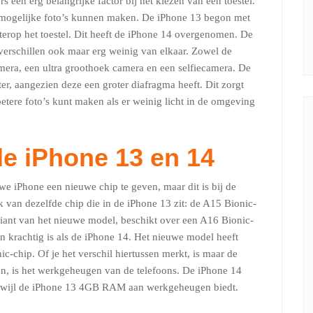
een erg belangrijke factor bij het kiezen van een toestel.
rp mogelijke foto’s kunnen maken. De iPhone 13 begon met
terop het toestel. Dit heeft de iPhone 14 overgenomen. De
verschillen ook maar erg weinig van elkaar. Zowel de
era, een ultra groothoek camera en een selfiecamera. De
er, aangezien deze een groter diafragma heeft. Dit zorgt
betere foto’s kunt maken als er weinig licht in de omgeving
e iPhone 13 en 14
we iPhone een nieuwe chip te geven, maar dit is bij de
 van dezelfde chip die in de iPhone 13 zit: de A15 Bionic-
riant van het nieuwe model, beschikt over een A16 Bionic-
en krachtig is als de iPhone 14. Het nieuwe model heeft
-chip. Of je het verschil hiertussen merkt, is maar de
ken, is het werkgeheugen van de telefoons. De iPhone 14
rwijl de iPhone 13 4GB RAM aan werkgeheugen biedt.