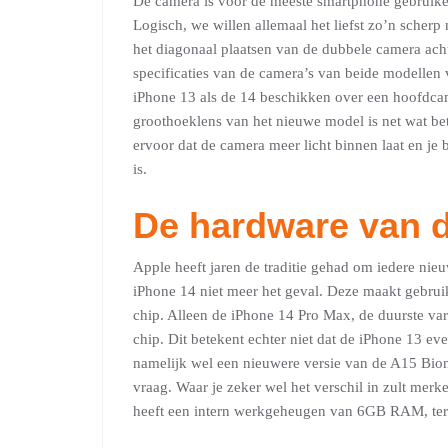
De camera is voor de meeste smartphone gebruikers 
Logisch, we willen allemaal het liefst zo’n sche
het diagonaal plaatsen van de dubbele camera ach
specificaties van de camera’s van beide modellen 
iPhone 13 als de 14 beschikken over een hoofdcam
groothoeklens van het nieuwe model is net wat bet
ervoor dat de camera meer licht binnen laat en je 
is.
De hardware van d
Apple heeft jaren de traditie gehad om iedere nieu
iPhone 14 niet meer het geval. Deze maakt gebruik
chip. Alleen de iPhone 14 Pro Max, de duurste va
chip. Dit betekent echter niet dat de iPhone 13 ev
namelijk wel een nieuwere versie van de A15 Bionic
vraag. Waar je zeker wel het verschil in zult mer
heeft een intern werkgeheugen van 6GB RAM, te