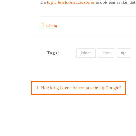
De
top 5 telefoonaccessoires
is ook een artikel da
admin
Tags:
Iphone
kopen
tips
Bericht
navigatie
Hoe krijg ik een betere positie bij Google?