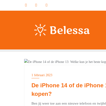
Ga
naar
de
inhoud
OVERIG
1 februari 2023
De iPhone 14 of de iPhone 
kopen?
Ben jij weer toe aan een nieuwe telefoon en twijfe