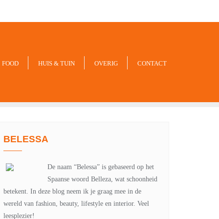
-xxx-xxx
noreply@example.com
Tyagal, Patan, Lalitpur
FOOD
HUIS & TUIN
OVERIG
CONTACT
BELESSA
De naam “Belessa” is gebaseerd op het
Spaanse woord Belleza, wat schoonheid
betekent. In deze blog neem ik je graag mee in de
wereld van fashion, beauty, lifestyle en interior. Veel
leesplezier!