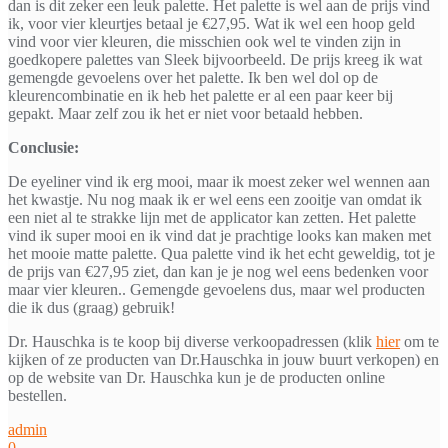
dan is dit zeker een leuk palette. Het palette is wel aan de prijs vind
ik, voor vier kleurtjes betaal je €27,95. Wat ik wel een hoop geld
vind voor vier kleuren, die misschien ook wel te vinden zijn in
goedkopere palettes van Sleek bijvoorbeeld. De prijs kreeg ik wat
gemengde gevoelens over het palette. Ik ben wel dol op de
kleurencombinatie en ik heb het palette er al een paar keer bij
gepakt. Maar zelf zou ik het er niet voor betaald hebben.
Conclusie:
De eyeliner vind ik erg mooi, maar ik moest zeker wel wennen aan
het kwastje. Nu nog maak ik er wel eens een zooitje van omdat ik
een niet al te strakke lijn met de applicator kan zetten. Het palette
vind ik super mooi en ik vind dat je prachtige looks kan maken met
het mooie matte palette. Qua palette vind ik het echt geweldig, tot je
de prijs van €27,95 ziet, dan kan je je nog wel eens bedenken voor
maar vier kleuren.. Gemengde gevoelens dus, maar wel producten
die ik dus (graag) gebruik!
Dr. Hauschka is te koop bij diverse verkoopadressen (klik
hier
om te
kijken of ze producten van Dr.Hauschka in jouw buurt verkopen) en
op de website van Dr. Hauschka kun je de producten online
bestellen.
admin
0