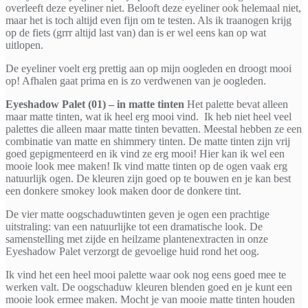
overleeft deze eyeliner niet. Belooft deze eyeliner ook helemaal niet,
maar het is toch altijd even fijn om te testen. Als ik traanogen krijg
op de fiets (grrr altijd last van) dan is er wel eens kan op wat
uitlopen.
De eyeliner voelt erg prettig aan op mijn oogleden en droogt mooi
op! Afhalen gaat prima en is zo verdwenen van je oogleden.
Eyeshadow Palet (01) – in matte tinten
Het palette bevat alleen
maar matte tinten, wat ik heel erg mooi vind. Ik heb niet heel veel
palettes die alleen maar matte tinten bevatten. Meestal hebben ze een
combinatie van matte en shimmery tinten. De matte tinten zijn vrij
goed gepigmenteerd en ik vind ze erg mooi! Hier kan ik wel een
mooie look mee maken! Ik vind matte tinten op de ogen vaak erg
natuurlijk ogen. De kleuren zijn goed op te bouwen en je kan best
een donkere smokey look maken door de donkere tint.
De vier matte oogschaduwtinten geven je ogen een prachtige
uitstraling: van een natuurlijke tot een dramatische look. De
samenstelling met zijde en heilzame plantenextracten in onze
Eyeshadow Palet verzorgt de gevoelige huid rond het oog.
Ik vind het een heel mooi palette waar ook nog eens goed mee te
werken valt. De oogschaduw kleuren blenden goed en je kunt een
mooie look ermee maken. Mocht je van mooie matte tinten houden