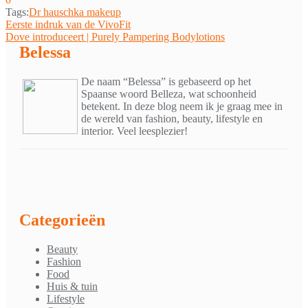
Tags:
Dr hauschka makeup
Bericht
Eerste indruk van de VivoFit
Dove introduceert | Purely Pampering Bodylotions
navigatie
Belessa
De naam “Belessa” is gebaseerd op het
Spaanse woord Belleza, wat schoonheid
betekent. In deze blog neem ik je graag mee in
de wereld van fashion, beauty, lifestyle en
interior. Veel leesplezier!
Categorieën
Beauty
Fashion
Food
Huis & tuin
Lifestyle