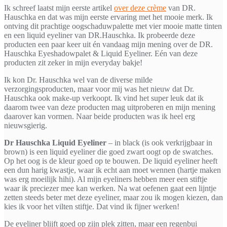
Ik schreef laatst mijn eerste artikel
over deze crème
van DR.
Hauschka en dat was mijn eerste ervaring met het mooie merk. Ik
ontving dit prachtige oogschaduwpalette met vier mooie matte tinten
en een liquid eyeliner van DR.Hauschka. Ik probeerde deze
producten een paar keer uit én vandaag mijn mening over de DR.
Hauschka Eyeshadowpalet & Liquid Eyeliner. Eén van deze
producten zit zeker in mijn everyday bakje!
Ik kon Dr. Hauschka wel van de diverse milde
verzorgingsproducten, maar voor mij was het nieuw dat Dr.
Hauschka ook make-up verkoopt. Ik vind het super leuk dat ik
daarom twee van deze producten mag uitproberen en mijn mening
daarover kan vormen. Naar beide producten was ik heel erg
nieuwsgierig.
Dr Hauschka Liquid Eyeliner
– in black (is ook verkrijgbaar in
brown) is een liquid eyeliner die goed zwart oogt op de swatches.
Op het oog is de kleur goed op te bouwen. De liquid eyeliner heeft
een dun harig kwastje, waar ik echt aan moet wennen (hartje maken
was erg moeilijk hihi). Al mijn eyeliners hebben meer een stiftje
waar ik preciezer mee kan werken. Na wat oefenen gaat een lijntje
zetten steeds beter met deze eyeliner, maar zou ik mogen kiezen, dan
kies ik voor het vilten stiftje. Dat vind ik fijner werken!
De eyeliner blijft goed op zijn plek zitten, maar een regenbui