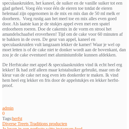
speculaaskruiden, het kaneel, de suiker en de vanille suiker tot een
glad geheel. Voeg één voor één de eieren toe totdat de eieren
helemaal zijn opgenomen in de mix en mix dan de 50 ml melk er
doorheen. Voeg rustig aan het meel toe en mix alles even goed
door. Als laatste kan je de stukjes appel even met een spatel
erdoorheen roeren. Doe de cakemix in de vorm en strooi het
amandelschaafsel eroverheen! Tijd om de cake voor 60 minuten af
te bakken in de oven. De geur van appel, kaneel en
speculaaskruiden vult langzaam lekker de kamer! Waar je wel op
moet letten is of de cake niet te donker wordt aan de bovenkant, dan
zou je de cake eventueel met aluminiumfolie kunnen afdekken.
De Herfstcake met appel & speculaaskruiden vind ik echt heel erg
lekker! Ik had zelf alleen maar kristalsuiker gebruikt, maar om de
kleur van de cake net nog even iets donkerder te maken. Ik vind
hem heel erg lekker en fris door de appelstukjes en lekker herfst-
proof.
admin
0
Tags:
herfst
Bericht
Diverse Treets Traditions producten
Je leven in een perfecte witte instagram feed