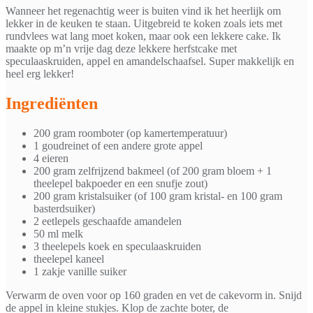
Wanneer het regenachtig weer is buiten vind ik het heerlijk om
lekker in de keuken te staan. Uitgebreid te koken zoals iets met
rundvlees wat lang moet koken, maar ook een lekkere cake. Ik
maakte op m’n vrije dag deze lekkere herfstcake met
speculaaskruiden, appel en amandelschaafsel. Super makkelijk en
heel erg lekker!
Ingrediënten
200 gram roomboter (op kamertemperatuur)
1 goudreinet of een andere grote appel
4 eieren
200 gram zelfrijzend bakmeel (of 200 gram bloem + 1
theelepel bakpoeder en een snufje zout)
200 gram kristalsuiker (of 100 gram kristal- en 100 gram
basterdsuiker)
2 eetlepels geschaafde amandelen
50 ml melk
3 theelepels koek en speculaaskruiden
theelepel kaneel
1 zakje vanille suiker
Verwarm de oven voor op 160 graden en vet de cakevorm in. Snijd
de appel in kleine stukjes. Klop de zachte boter, de