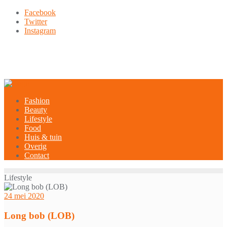
Ga
Facebook
naar
Twitter
de
Instagram
inhoud
9849-xxx-xxx
noreply@example.com
Tyagal, Patan, Lalitpur
Fashion
Beauty
Lifestyle
Food
Huis & tuin
Overig
Contact
Lifestyle
24 mei 2020
Long bob (LOB)