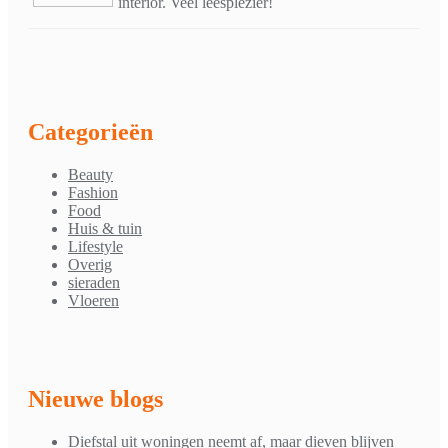
interior. Veel leesplezier!
Categorieën
Beauty
Fashion
Food
Huis & tuin
Lifestyle
Overig
sieraden
Vloeren
Nieuwe blogs
Diefstal uit woningen neemt af, maar dieven blijven