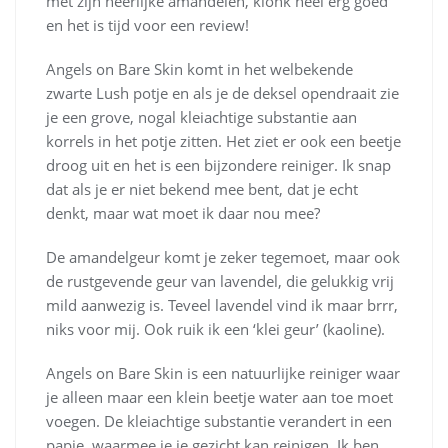
met zijn heerlijke amandelen, klonk heel erg goed
en het is tijd voor een review!
Angels on Bare Skin komt in het welbekende
zwarte Lush potje en als je de deksel opendraait zie
je een grove, nogal kleiachtige substantie aan
korrels in het potje zitten. Het ziet er ook een beetje
droog uit en het is een bijzondere reiniger. Ik snap
dat als je er niet bekend mee bent, dat je echt
denkt, maar wat moet ik daar nou mee?
De amandelgeur komt je zeker tegemoet, maar ook
de rustgevende geur van lavendel, die gelukkig vrij
mild aanwezig is. Teveel lavendel vind ik maar brrr,
niks voor mij. Ook ruik ik een ‘klei geur’ (kaoline).
Angels on Bare Skin is een natuurlijke reiniger waar
je alleen maar een klein beetje water aan toe moet
voegen. De kleiachtige substantie verandert in een
papje, waarmee je je gezicht kan reinigen. Ik ben