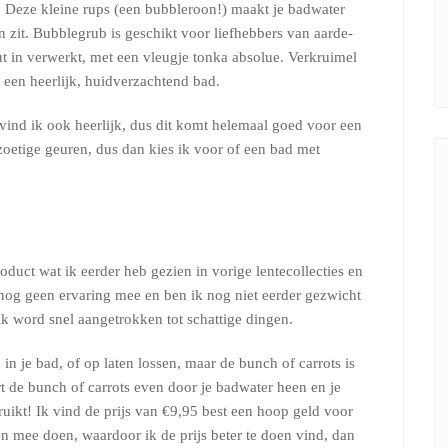
? Deze kleine rups (een bubbleroon!) maakt je badwater
n zit. Bubblegrub is geschikt voor liefhebbers van aarde-
t in verwerkt, met een vleugje tonka absolue. Verkruimel
een heerlijk, huidverzachtend bad.
vind ik ook heerlijk, dus dit komt helemaal goed voor een
zoetige geuren, dus dan kies ik voor of een bad met
roduct wat ik eerder heb gezien in vorige lentecollecties en
r nog geen ervaring mee en ben ik nog niet eerder gezwicht
ik word snel aangetrokken tot schattige dingen.
in je bad, of op laten lossen, maar de bunch of carrots is
t de bunch of carrots even door je badwater heen en je
 ruikt! Ik vind de prijs van €9,95 best een hoop geld voor
n mee doen, waardoor ik de prijs beter te doen vind, dan