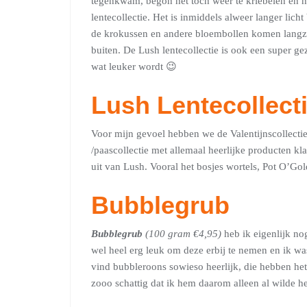
tegenkwam, begon het toch weer te kriebelen en he
lentecollectie. Het is inmiddels alweer langer licht
de krokussen en andere bloembollen komen langza
buiten. De Lush lentecollectie is ook een super gez
wat leuker wordt 😉
Lush Lentecollect
Voor mijn gevoel hebben we de Valentijnscollectie
/paascollectie met allemaal heerlijke producten k
uit van Lush. Vooral het bosjes wortels, Pot O’Go
Bubblegrub
Bubblegrub
(100 gram €4,95)
heb ik eigenlijk no
wel heel erg leuk om deze erbij te nemen en ik wa
vind bubbleroons sowieso heerlijk, die hebben het 
zooo schattig dat ik hem daarom alleen al wilde h