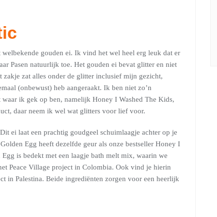
ic
t welbekende gouden ei. Ik vind het wel heel erg leuk dat er
aar Pasen natuurlijk toe. Het gouden ei bevat glitter en niet
zakje zat alles onder de glitter inclusief mijn gezicht,
lemaal (onbewust) heb aangeraakt. Ik ben niet zo’n
uct waar ik gek op ben, namelijk Honey I Washed The Kids,
t, daar neem ik wel wat glitters voor lief voor.
it ei laat een prachtig goudgeel schuimlaagje achter op je
Golden Egg heeft dezelfde geur als onze bestseller Honey I
Egg is bedekt met een laagje bath melt mix, waarin we
et Peace Village project in Colombia. Ook vind je hierin
ct in Palestina. Beide ingrediënten zorgen voor een heerlijk