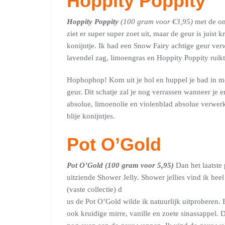
Hoppity Poppity
Hoppity Poppity
(100 gram voor €3,95)
met de onw
ziet er super super zoet uit, maar de geur is juist 
konijntje. Ik had een Snow Fairy achtige geur verw
lavendel zag, limoengras en Hoppity Poppity ruikt 
Hophophop! Kom uit je hol en huppel je bad in me
geur. Dit schatje zal je nog verrassen wanneer je
absolue, limoenolie en violenblad absolue verwerk
blije konijntjes.
Pot O’Gold
Pot O’Gold (100 gram voor 5,95)
Dan het laatste
uitziende Shower Jelly. Shower jellies vind ik hee
(vaste collectie) d
us de Pot O’Gold wilde ik natuurlijk uitproberen. 
ook kruidige mirre, vanille en zoete sinassappel.