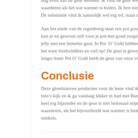
nog even aan de geur wennen. Ik vind de geur wel 
waarderen als het wat warmer is buiten. Ik ben nie
De substantie vind ik natuurlijk wel erg tof, maa
Aan het einde van de regenboog staat een pot gou
kun je nu gewoon zelf voor je pot met goud zorgen
jelly met een hemelse geur. In Pot O’ Gold hebbe
het ware huidschilfers en vuil op! De geur is gewel
langer kent: Pot O’ Gold heeft de geur van onze 
Conclusie
Deze gloednieuwe producten voor de lente vind ik 
foto’s kijk en ik ga vandaag lekker in bad met Bun
heel erg bijzonder en de geur is niet helemaal mi
waarderen, als het bijvoorbeeld wat warmer is buite
winkels.