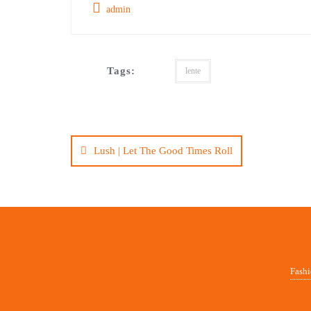
admin
Tags:
lente
Bericht
navigatie
Lush | Let The Good Times Roll
Fash