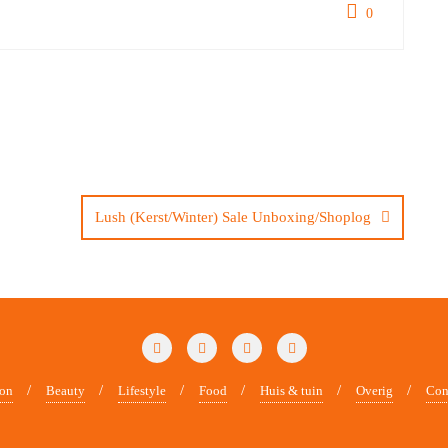
0
Lush (Kerst/Winter) Sale Unboxing/Shoplog
ion
Beauty
Lifestyle
Food
Huis & tuin
Overig
Con