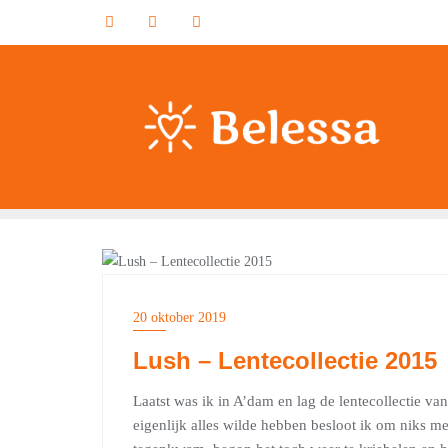
Ga
naar
de
inhoud
FASHION
20 oktober 2019
Lush – Lentecollectie 2015
Laatst was ik in A’dam en lag de lentecollectie va
eigenlijk alles wilde hebben besloot ik om niks m