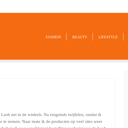
9849
FASHION
BEAUTY
LIFESTYLE
n Lush net in de winkels. Na enigsinds twijfelen, omdat ik
ee te nemen. Naar mate ik de producten op veel sites weer