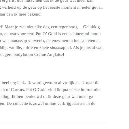
erg fris, dus misschien dat ik de geur wat meer kan
t verliefd op de geur op het eerste moment in ieder geval.
r dan ben ik mee bekend.
d! Maar je ziet niet elke dag een regenboog… Gelukkig
, en wat voor één! Pot O’ Gold is een schitterend mooie
n we ananassap verwerkt, de enzymen in het sap eten als
dig, vanille, mirre en zoete sinaasappel. Als je ons al wat
vroegere bodylotion Crème Anglaise!
heel erg leuk. Ik word gewoon al vrolijk als ik naar de
ch of Carrots. Pot O’Gold vind ik qua eerste indruk niet
jn ding. Ik ben benieuwd of ik deze geur wat meer ga
n. De collectie is zowel online verkrijgbaar als in de