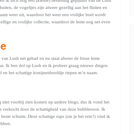
b ik toch nog een (kleine) bestelling geplaatst van de Lush
 buiten, de vogeltjes zijn alweer gezellig aan het fluiten en
am weer uit, waardoor het weer een vrolijke boel wordt
ellige en vrolijke collectie, waardoor de lente nog net even
ie
 van Lush net gehad en nu staat alweer de frisse lente
laar. Ik ben dol op Lush en ik probeer graag nieuwe dingen
ld en het schattige konijnenhoofdje riepen m’n naam.
g niet voorbij zien komen op andere blogs, dus ik vond het
s verkocht door de schattigheid van deze bubbleroon. Ik
beste schuim. Deze schattige rups (zie je het erin?) vind ik
ebben.