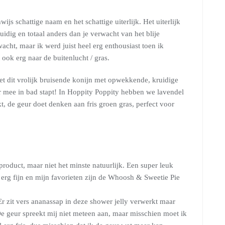
ijs schattige naam en het schattige uiterlijk. Het uiterlijk
kruidig en totaal anders dan je verwacht van het blije
acht, maar ik werd juist heel erg enthousiast toen ik
ook erg naar de buitenlucht / gras.
t dit vrolijk bruisende konijn met opwekkende, kruidige
 er mee in bad stapt! In Hoppity Poppity hebben we lavendel
t, de geur doet denken aan fris groen gras, perfect voor
 product, maar niet het minste natuurlijk. Een super leuk
l erg fijn en mijn favorieten zijn de Whoosh & Sweetie Pie
Er zit vers ananassap in deze shower jelly verwerkt maar
 De geur spreekt mij niet meteen aan, maar misschien moet ik