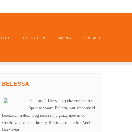
-xxx-xxx
noreply@example.com
Tyagal, Patan, Lalitpur
FOOD
HUIS & TUIN
OVERIG
CONTACT
BELESSA
De naam “Belessa” is gebaseerd op het
Spaanse woord Belleza, wat schoonheid
betekent. In deze blog neem ik je graag mee in de
wereld van fashion, beauty, lifestyle en interior. Veel
leesplezier!