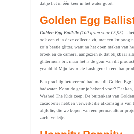
dat je het in één keer in het water gooit.
Golden Egg Ballist
Golden Egg Ballistic
(100 gram voor €5,95)
is he
ook een ei in deze collectie zit, met een knipoog n
zo’n beetje glitter, want na het open maken van het 
broek en de camera, aangezien ik dat blijkbaar al
glittermens brr, maar het is de geur van dit prod
yeahhhh! Mijn favoriete Lush geur in een badproduc
Een prachtig betoverend bad met dit Golden Egg! D
badwater. Komt de geur je bekend voor? Dat kan, 
Washed The Kids zeep. De buitenkant van Golden 
cacaoboter hebben verwerkt die afkomstig is van h
olijfolie, die we kopen van een permacultuur proje
zacht velletje.