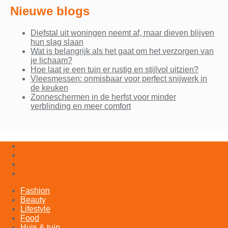
Nieuwe blogs
Diefstal uit woningen neemt af, maar dieven blijven
hun slag slaan
Wat is belangrijk als het gaat om het verzorgen van
je lichaam?
Hoe laat je een tuin er rustig en stijlvol uitzien?
Vleesmessen: onmisbaar voor perfect snijwerk in
de keuken
Zonneschermen in de herfst voor minder
verblinding en meer comfort
Fashion
Beauty
Lifestyle
Food
Huis & tuin