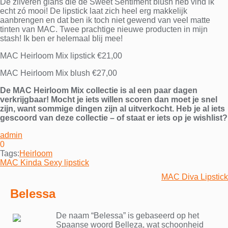
De zilveren glans die de Sweet Sentiment blush heb vind ik
echt zó mooi! De lipstick laat zich heel erg makkelijk
aanbrengen en dat ben ik toch niet gewend van veel matte
tinten van MAC. Twee prachtige nieuwe producten in mijn
stash! Ik ben er helemaal blij mee!
MAC Heirloom Mix lipstick €21,00
MAC Heirloom Mix blush €27,00
De MAC Heirloom Mix collectie is al een paar dagen
verkrijgbaar! Mocht je iets willen scoren dan moet je snel
zijn, want sommige dingen zijn al uitverkocht. Heb je al iets
gescoord van deze collectie – of staat er iets op je wishlist?
admin
0
Tags:
Heirloom
Bericht
MAC Kinda Sexy lipstick
navigatie
MAC Diva Lipstick
Belessa
De naam “Belessa” is gebaseerd op het
Spaanse woord Belleza, wat schoonheid