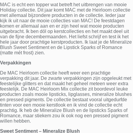
MAC is echt een topper wat betreft het uitbrengen van mooie
Holiday collectie. Dit jaar komt MAC met de Heirloom collectie
met allemaal bijzondere producten in de collectie. Ieder jaar
kijk ik uit naar de mooie collecties van MAC! De feestdagen
komen er allemaal aan en er zijn heel wat mooie producten
uitgebracht. Ik ben dól op kerstcollecties en het maakt deel uit
van de fijne decembermaanden. Het liefst schrijf en test ik het
hele jaar door prachtige kerstproducten. Ik laat je de Mineralize
Blush Sweet Sentiment en de Lipstick Sparks of Romance
(matte mét frost) zien.
Verpakkingen
De MAC Heirloom collectie heeft weer een prachtige
verpakking dit jaar. De zwarte verpakkingen zijn opgeleukt met
feestelijke glitters en dat maakt het geheel meteen weer extra
feestelijk. De MAC Heirloom Mix collectie zit boordevol leuke
producten zoals mooie lipsticks, lipglasses, mineralize blushes
en pressed pigments. De collectie bestaat vooral uitgedurfde
tinten voor een mooie kerstlook en ik vind de collectie echt
prachtig. Ik heb de Mineralize Blush en de lipsticks Sparks of
Romance, maar stiekem zou ik ook nog een pressed pigment
willen hebben.
Sweet Sentiment – Mineralize Blush