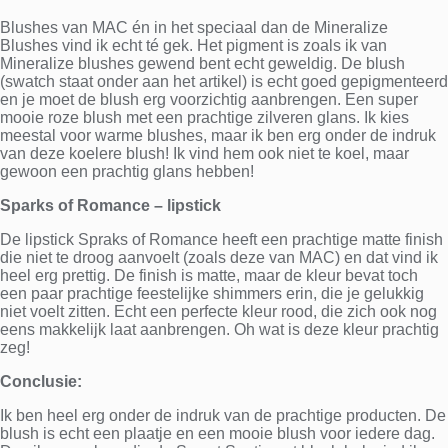
Blushes van MAC én in het speciaal dan de Mineralize
Blushes vind ik echt té gek. Het pigment is zoals ik van
Mineralize blushes gewend bent echt geweldig. De blush
(swatch staat onder aan het artikel) is echt goed gepigmenteerd
en je moet de blush erg voorzichtig aanbrengen. Een super
mooie roze blush met een prachtige zilveren glans. Ik kies
meestal voor warme blushes, maar ik ben erg onder de indruk
van deze koelere blush! Ik vind hem ook niet te koel, maar
gewoon een prachtig glans hebben!
Sparks of Romance – lipstick
De lipstick Spraks of Romance heeft een prachtige matte finish
die niet te droog aanvoelt (zoals deze van MAC) en dat vind ik
heel erg prettig. De finish is matte, maar de kleur bevat toch
een paar prachtige feestelijke shimmers erin, die je gelukkig
niet voelt zitten. Echt een perfecte kleur rood, die zich ook nog
eens makkelijk laat aanbrengen. Oh wat is deze kleur prachtig
zeg!
Conclusie:
Ik ben heel erg onder de indruk van de prachtige producten. De
blush is echt een plaatje en een mooie blush voor iedere dag.