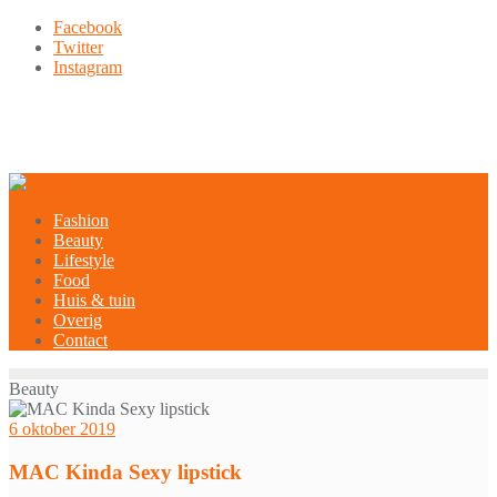
Ga
Facebook
naar
Twitter
de
Instagram
inhoud
9849-xxx-xxx
noreply@example.com
Tyagal, Patan, Lalitpur
Fashion
Beauty
Lifestyle
Food
Huis & tuin
Overig
Contact
Beauty
6 oktober 2019
MAC Kinda Sexy lipstick