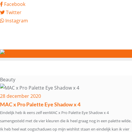
Ga
Facebook
naar
Twitter
de
Instagram
inhoud
9849-xxx-xxx
noreply@example.com
Tyagal, Patan, Lalitpur
Beauty
28 december 2020
MAC x Pro Palette Eye Shadow x 4
Eindelijk heb ik eens zelf eenMAC x Pro Palette Eye Shadow x 4
samengesteld met de vier kleuren die ik heel graag nog in een palette wilde.
Ik heb heel wat oogschaduws op mijn wishlist staan en eindelijk kan ik vier