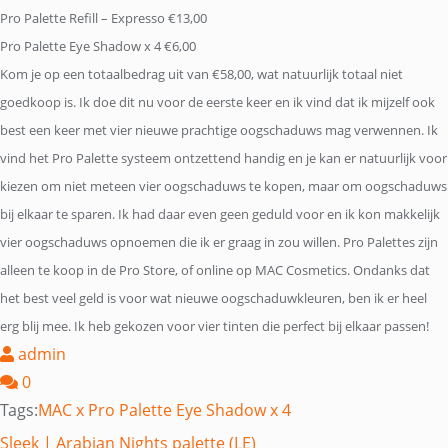
Pro Palette Refill – Expresso €13,00
Pro Palette Eye Shadow x 4 €6,00
Kom je op een totaalbedrag uit van €58,00, wat natuurlijk totaal niet
goedkoop is. Ik doe dit nu voor de eerste keer en ik vind dat ik mijzelf ook
best een keer met vier nieuwe prachtige oogschaduws mag verwennen. Ik
vind het Pro Palette systeem ontzettend handig en je kan er natuurlijk voor
kiezen om niet meteen vier oogschaduws te kopen, maar om oogschaduws
bij elkaar te sparen. Ik had daar even geen geduld voor en ik kon makkelijk
vier oogschaduws opnoemen die ik er graag in zou willen. Pro Palettes zijn
alleen te koop in de Pro Store, of online op MAC Cosmetics. Ondanks dat
het best veel geld is voor wat nieuwe oogschaduwkleuren, ben ik er heel
erg blij mee. Ik heb gekozen voor vier tinten die perfect bij elkaar passen!
admin
0
Tags:
MAC x Pro Palette Eye Shadow x 4
Bericht
Sleek | Arabian Nights palette (LE)