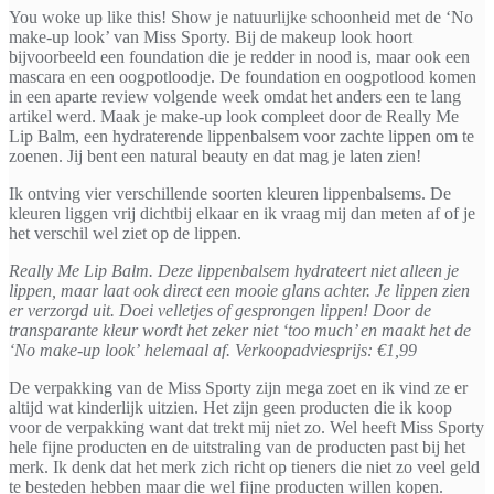
You woke up like this! Show je natuurlijke schoonheid met de ‘No
make-up look’ van Miss Sporty. Bij de makeup look hoort
bijvoorbeeld een foundation die je redder in nood is, maar ook een
mascara en een oogpotloodje. De foundation en oogpotlood komen
in een aparte review volgende week omdat het anders een te lang
artikel werd. Maak je make-up look compleet door de Really Me
Lip Balm, een hydraterende lippenbalsem voor zachte lippen om te
zoenen. Jij bent een natural beauty en dat mag je laten zien!
Ik ontving vier verschillende soorten kleuren lippenbalsems. De
kleuren liggen vrij dichtbij elkaar en ik vraag mij dan meten af of je
het verschil wel ziet op de lippen.
Really Me Lip Balm. Deze lippenbalsem hydrateert niet alleen je
lippen, maar laat ook direct een mooie glans achter. Je lippen zien
er verzorgd uit. Doei velletjes of gesprongen lippen! Door de
transparante kleur wordt het zeker niet ‘too much’ en maakt het de
‘No make-up look’ helemaal af. Verkoopadviesprijs: €1,99
De verpakking van de Miss Sporty zijn mega zoet en ik vind ze er
altijd wat kinderlijk uitzien. Het zijn geen producten die ik koop
voor de verpakking want dat trekt mij niet zo. Wel heeft Miss Sporty
hele fijne producten en de uitstraling van de producten past bij het
merk. Ik denk dat het merk zich richt op tieners die niet zo veel geld
te besteden hebben maar die wel fijne producten willen kopen.