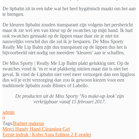
De lipbalm zit in een tube wat het heel hygiënisch maakt om het aan
te brengen.
De kleuren lipbalm zouden transparant zijn volgens het persbericht
maar ik zie wel iets van kleur op de swatches op mijn hand. Ik had
ook swatches gemaakt op de lippen maar daar zie je niet tot
nauwelijks verschil dus die zal ik je besparen. De Miss Sporty
Really Me Lip Balm zijn dus transparant op de lippen dus het is
bijvoorbeeld niet nodig om meerdere ‘kleuren’ aan te schaffen.
De Miss Sporty | Really Me Lip Balm plakt gelukkig niet. Op de
swatches vond ik ‘m er wat plakkerig uitzien maar dat is niet het
geval. Ik vind de Lipbalm niet veel meer verzorgen dan een lipgloss
dus wil je echt verzorging dan zou ik gewoon kiezen voor een
traditionele lipbalm zoals Blistex of Labello.
De producten uit de Miss Sporty ‘No make-up look’ zijn
verkrijgbaar vanaf 15 februari 2017.
admin
0
Tags:
Budget makeup
Bericht
Merci Handy Hand Cleansing Gel
Eerste indruk | Kobo Aura Edition 2 E-reader
navigatie