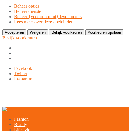
Beheer opties
Beheer diensten
Beheer {vendor_count} leveranciers
Lees meer over deze doeleinden
Accepteren
Weigeren
Bekijk voorkeuren
Voorkeuren opslaan
Bekijk voorkeuren
Ga
Facebook
naar
Twitter
de
Instagram
inhoud
9849-xxx-xxx
noreply@example.com
Tyagal, Patan, Lalitpur
Fashion
Beauty
Lifestyle