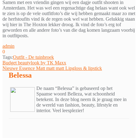
Samen met een vriendin gingen wij een dagje outfit shooten in
Amsterdam. Het was wel een regenachtige dag helaas want ook wel
te zien is op de vele outfitfoto’s die wij hebben gemaakt maar zo met
de herfstoufits vind ik de regen ook wel wat hebben. Gelukkig staan
wij hier in The Hoxton lekker droog. Ik vind de foto’s erg tof
geworden en alle andere foto’s van die dag komen langzaam voorbij
in outfitposts.
admin
0
Tags:
Outfit - De tuinbroek
Bericht
Budget beautylook by TK Maxx
Nieuwe Essence Matt matt matt Lipgloss & lipstick
navigatie
Belessa
De naam “Belessa” is gebaseerd op het
Spaanse woord Belleza, wat schoonheid
betekent. In deze blog neem ik je graag mee in
de wereld van fashion, beauty, lifestyle en
interior. Veel leesplezier!