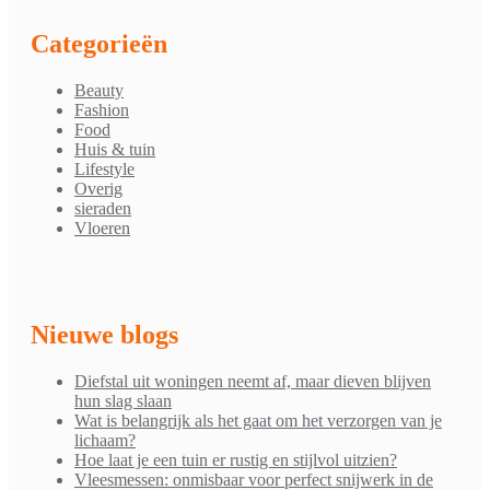
Categorieën
Beauty
Fashion
Food
Huis & tuin
Lifestyle
Overig
sieraden
Vloeren
Nieuwe blogs
Diefstal uit woningen neemt af, maar dieven blijven
hun slag slaan
Wat is belangrijk als het gaat om het verzorgen van je
lichaam?
Hoe laat je een tuin er rustig en stijlvol uitzien?
Vleesmessen: onmisbaar voor perfect snijwerk in de