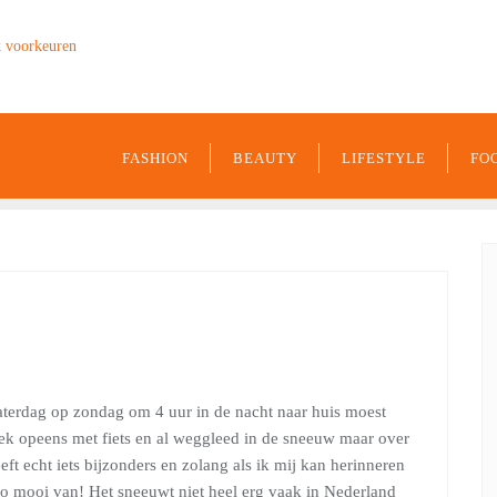
k voorkeuren
9849
FASHION
BEAUTY
LIFESTYLE
FO
aterdag op zondag om 4 uur in de nacht naar huis moest
eek opeens met fiets en al weggleed in de sneeuw maar over
ft echt iets bijzonders en zolang als ik mij kan herinneren
zo mooi van! Het sneeuwt niet heel erg vaak in Nederland