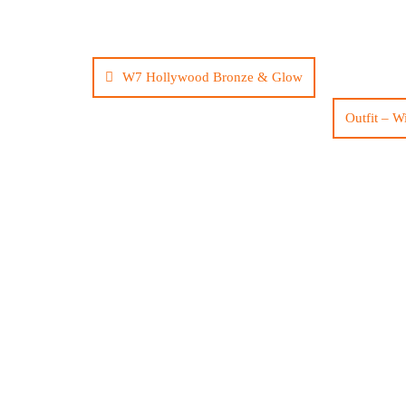
Bericht
navigatie
W7 Hollywood Bronze & Glow
Outfit – W