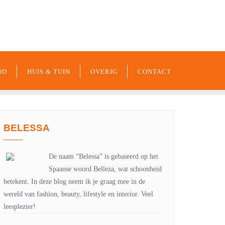
-xxx-xxx
noreply@example.com
Tyagal, Patan, Lalitpur
OD
HUIS & TUIN
OVERIG
CONTACT
BELESSA
De naam “Belessa” is gebaseerd op het
Spaanse woord Belleza, wat schoonheid
betekent. In deze blog neem ik je graag mee in de
wereld van fashion, beauty, lifestyle en interior. Veel
leesplezier!