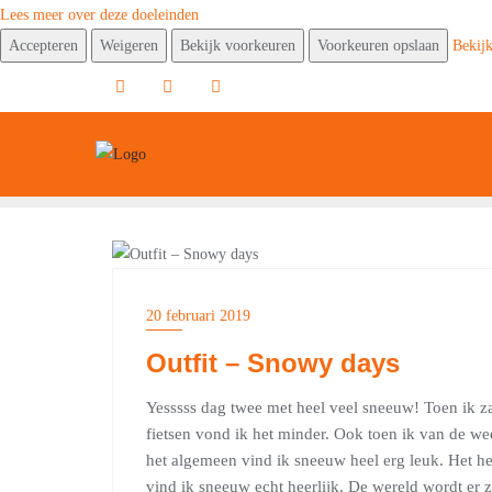
Lees meer over deze doeleinden
Accepteren
Weigeren
Bekijk voorkeuren
Voorkeuren opslaan
Bekij
Ga
naar
de
inhoud
FASHION
20 februari 2019
Outfit – Snowy days
Yesssss dag twee met heel veel sneeuw! Toen ik z
fietsen vond ik het minder. Ook toen ik van de w
het algemeen vind ik sneeuw heel erg leuk. Het hee
vind ik sneeuw echt heerlijk. De wereld wordt er 