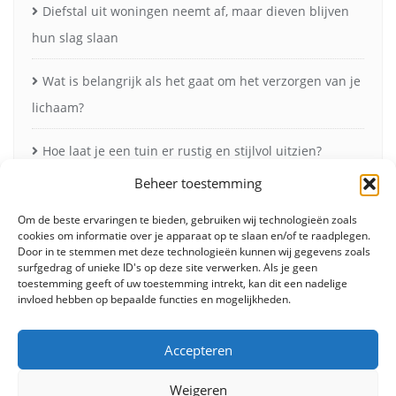
Diefstal uit woningen neemt af, maar dieven blijven
hun slag slaan
Wat is belangrijk als het gaat om het verzorgen van je
lichaam?
Hoe laat je een tuin er rustig en stijlvol uitzien?
Beheer toestemming
Vleesmessen: onmisbaar voor perfect snijwerk in de
keuken
Om de beste ervaringen te bieden, gebruiken wij technologieën zoals
cookies om informatie over je apparaat op te slaan en/of te raadplegen.
Door in te stemmen met deze technologieën kunnen wij gegevens zoals
Zonneschermen in de herfst voor minder verblinding
surfgedrag of unieke ID's op deze site verwerken. Als je geen
toestemming geeft of uw toestemming intrekt, kan dit een nadelige
en meer comfort
invloed hebben op bepaalde functies en mogelijkheden.
Accepteren
Weigeren