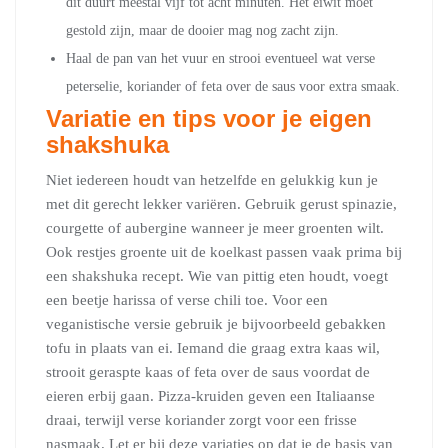
dit duurt meestal vijf tot acht minuten. Het eiwit moet
gestold zijn, maar de dooier mag nog zacht zijn.
Haal de pan van het vuur en strooi eventueel wat verse
peterselie, koriander of feta over de saus voor extra smaak.
Variatie en tips voor je eigen
shakshuka
Niet iedereen houdt van hetzelfde en gelukkig kun je
met dit gerecht lekker variëren. Gebruik gerust spinazie,
courgette of aubergine wanneer je meer groenten wilt.
Ook restjes groente uit de koelkast passen vaak prima bij
een shakshuka recept. Wie van pittig eten houdt, voegt
een beetje harissa of verse chili toe. Voor een
veganistische versie gebruik je bijvoorbeeld gebakken
tofu in plaats van ei. Iemand die graag extra kaas wil,
strooit geraspte kaas of feta over de saus voordat de
eieren erbij gaan. Pizza-kruiden geven een Italiaanse
draai, terwijl verse koriander zorgt voor een frisse
nasmaak. Let er bij deze variaties op dat je de basis van