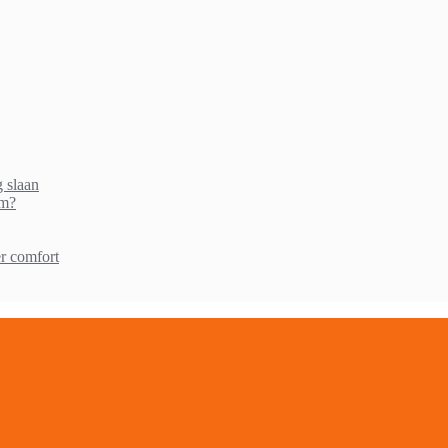
g slaan
am?
r comfort