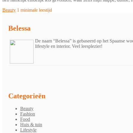
Beauty
1 minimale leestijd
Belessa
De naam “Belessa” is gebaseerd op het Spaanse woor
lifestyle en interior. Veel leesplezier!
Categorieën
Beauty
Fashion
Food
Huis & tuin
Lifestyle