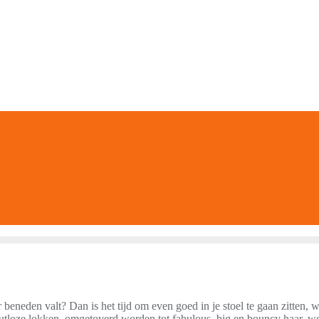
ar beneden valt? Dan is het tijd om even goed in je stoel te gaan zitten, 
 futloze lokken, omgetoverd worden tot fabulous, big en bouncy haar, 