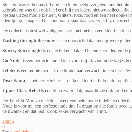
Stiekem was ik het merk Trind een klein beetje vergeten toen het binn
gebruikt en was dan ook heel erg blij met iedere nieuwe collectie di
bestaat uit zes mooie kleuren. Glitters, roze, rood en een heel donke
kleurtje op je nagels. De Trind nail-repair daar zweer ik bij, die is ech
De collectie is best wel veilig en ik zie niet meteen een kleurtje ertu
Dashing through the snow
is een doorzicht lakje met grovere glitte
Starry, Starry night
is een echt kerst lakje. De ene keer kleuren de g
Go Nude
, is een perfecte nude kleur voor mij. Ik vind nude lakjes hee
Jet Set
is een mooie roze lak die ik niet had verwacht in een herfst/wi
Dear Santa
, is het perfecte herfst- en kerstkleurtje. Ik ben dol op dit 
Upper Class Rebel
is een bijna zwarte lak, maar ik zie ook rood en b
De Trind St Moritz collectie is weer een hele mooie tijdelijke collect
Nude is voor mij een perfecte nude tint. Ik draag op alle foto’s twee 
de kwaliteit en dat had ik ook zeker verwacht van Trind.
admin
0
Tags:
herfstlakjes