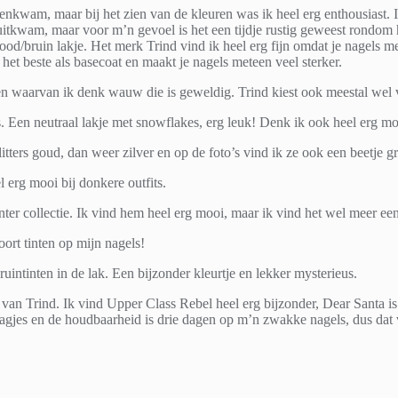
enkwam, maar bij het zien van de kleuren was ik heel erg enthousiast. I
e uitkwam, maar voor m’n gevoel is het een tijdje rustig geweest rondo
r rood/bruin lakje. Het merk Trind vind ik heel erg fijn omdat je nagel
t het beste als basecoat en maakt je nagels meteen veel sterker.
ssen waarvan ik denk wauw die is geweldig. Trind kiest ook meestal wel v
rs. Een neutraal lakje met snowflakes, erg leuk! Denk ik ook heel erg mo
litters goud, dan weer zilver en op de foto’s vind ik ze ook een beetje g
l erg mooi bij donkere outfits.
nter collectie. Ik vind hem heel erg mooi, maar ik vind het wel meer een 
soort tinten op mijn nagels!
ruintinten in de lak. Een bijzonder kleurtje en lekker mysterieus.
ie van Trind. Ik vind Upper Class Rebel heel erg bijzonder, Dear Santa 
laagjes en de houdbaarheid is drie dagen op m’n zwakke nagels, dus dat 