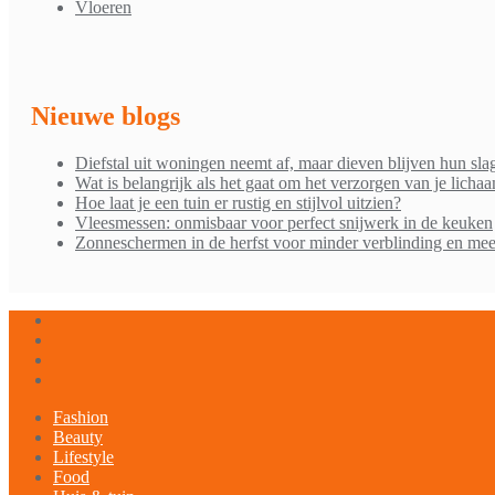
Vloeren
Nieuwe blogs
Diefstal uit woningen neemt af, maar dieven blijven hun sla
Wat is belangrijk als het gaat om het verzorgen van je licha
Hoe laat je een tuin er rustig en stijlvol uitzien?
Vleesmessen: onmisbaar voor perfect snijwerk in de keuken
Zonneschermen in de herfst voor minder verblinding en mee
Fashion
Beauty
Lifestyle
Food