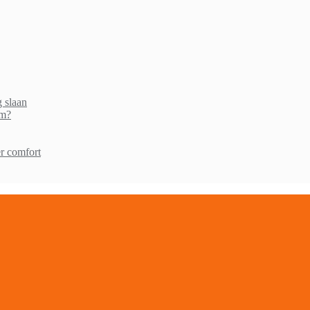
g slaan
am?
r comfort