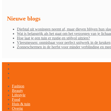
Nieuwe blogs
Diefstal uit woningen neemt af, maar dieven blijven hun sla
Wat is belangrijk als het gaat om het verzorgen van je licha
Hoe laat je een tuin er rustig en stijlvol uitzien?
Vleesmessen: onmisbaar voor perfect snijwerk in de keuken
Zonneschermen in de herfst voor minder verblinding en mee
Fashion
Beauty
Lifestyle
Food
Huis & tuin
Overig