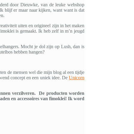
naderd door Dieuwke, van de leuke webshop
k blijf er maar naar kijken, want want is dat
en.
ativiteit uiten en origineel zijn in het maken
Fimoklei is gemaakt. Ik heb zelf in m’n jeugd
elhangers. Mocht je dol zijn op Lush, dan is
leutelbos hebben hangen?
ten de mensen wel die mijn blog al een tijdje
uwend concept en een uniek idee. De
Unicorn
nnen verzilveren. De producten worden
raden en accessoires van fimoklei! Ik word