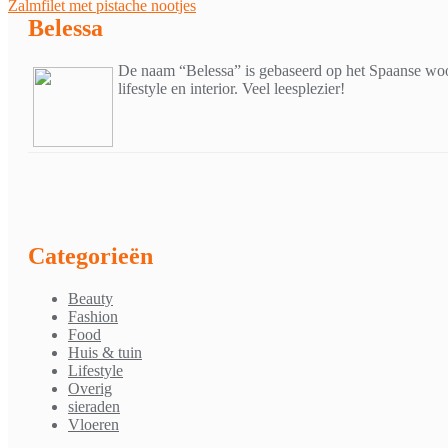
Zalmfilet met pistache nootjes
navigatie
Belessa
De naam “Belessa” is gebaseerd op het Spaanse woor
lifestyle en interior. Veel leesplezier!
Categorieën
Beauty
Fashion
Food
Huis & tuin
Lifestyle
Overig
sieraden
Vloeren