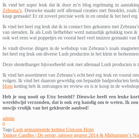
Ik vind het super leuk dat ik door m’n blog regelmatig in aanra
Zebrana’s
. Dieuwke maakt zelf allemaal creaties met fimoklei, zoals 
knap gemaakt! Er zit zoveel precisie werk in en omdat ik het heel erg 
Ik vind het heel erg leuk dat ik in contact ben gekomen met Zebrana’s.
van sieraden. Ik als Lush liefhebber werd natuurlijk gelukkig toen ik
ook wel eens wat poppetjes en vooral heel veel muizen gemaakt van F
Je vindt diverse dingen in de webshop van Zebrana’s zoals magneten (
het heel erg leuk om diverse Lush producten in het klein te herkennen
Deze sleutelhanger bijvoorbeeld ook met allemaal Lush producten is
Ik vind het assortiment van Zebrana’s echt heel erg leuk en vooral om
volgen. Ik vind het daarom geweldig om bepaalde badproducten herke
Horn
ketting heb ik ontvangen ter review en is te koop in de websho
Heb je nog nooit op Etsy besteld? Dieuwke heeft een leuke korti
wereldwijd verzonden, dat is ook erg handig om te weten. Ik zou 
onwijs vrolijk van het gekleurde aanbod!
admin
0
Tags:
Lush geïnspireerde ketting Unicorn Horn
Bericht
Yankee Candles | De eerste, nieuwe geuren 2014 & Midsummer’s Ni