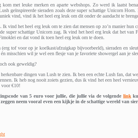
king kom met leuke merken en aparte webshops. Zo werd ik laatst be
Lush geïnspireerde sieraden zoals deze super schattige Unicorn Horn. I
uniek vind, vind ik het heel erg leuk om dit onder de aandacht te breng
 Ik vind het heel erg leuk om te zien dat mensen op zo’n manier hun cre
 de super schattige Unicorn zag. Ik vind het heel erg leuk dat het van 
imoklei en dat vond ik toen heel erg leuk om te doen.
erg tof voor op je koelkast/afzuigkap bijvoorbeeld), sieraden en sleut
 én misschien wil je wel een flesje van je favoriete showergel aan je s
 toch ook geweldig?
 herkenbare dingen van Lush te zien. Ik ben een echte Lush fan, dat we
nnen. Ik heb nog nooit zoiets gezien, dus ik vind het een heel vernie
p voor €10!
ngscode van 5 euro voor jullie, die jullie via de volgende
link
ku
zeggen neem vooral even een kijkje in de schattige wereld van sie
ght