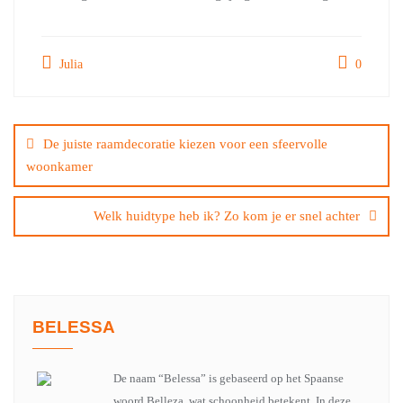
Julia
0
Bericht
navigatie
De juiste raamdecoratie kiezen voor een sfeervolle
woonkamer
Welk huidtype heb ik? Zo kom je er snel achter
BELESSA
De naam “Belessa” is gebaseerd op het Spaanse
woord Belleza, wat schoonheid betekent. In deze