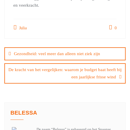
en veerkracht.
Julia
0
Bericht
navigatie
Gezondheid: veel meer dan alleen niet ziek zijn
De kracht van het vergelijken: waarom je budget baat heeft bij
een jaarlijkse frisse wind
BELESSA
De naam “Belessa” is gebaseerd op het Spaanse