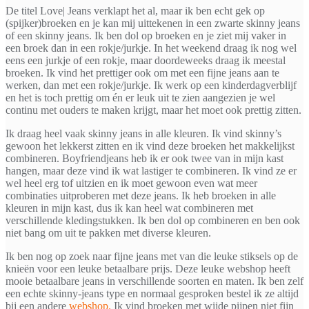
De titel Love| Jeans verklapt het al, maar ik ben echt gek op
(spijker)broeken en je kan mij uittekenen in een zwarte skinny jeans
of een skinny jeans. Ik ben dol op broeken en je ziet mij vaker in
een broek dan in een rokje/jurkje. In het weekend draag ik nog wel
eens een jurkje of een rokje, maar doordeweeks draag ik meestal
broeken. Ik vind het prettiger ook om met een fijne jeans aan te
werken, dan met een rokje/jurkje. Ik werk op een kinderdagverblijf
en het is toch prettig om én er leuk uit te zien aangezien je wel
continu met ouders te maken krijgt, maar het moet ook prettig zitten.
Ik draag heel vaak skinny jeans in alle kleuren. Ik vind skinny’s
gewoon het lekkerst zitten en ik vind deze broeken het makkelijkst
combineren. Boyfriendjeans heb ik er ook twee van in mijn kast
hangen, maar deze vind ik wat lastiger te combineren. Ik vind ze er
wel heel erg tof uitzien en ik moet gewoon even wat meer
combinaties uitproberen met deze jeans. Ik heb broeken in alle
kleuren in mijn kast, dus ik kan heel wat combineren met
verschillende kledingstukken. Ik ben dol op combineren en ben ook
niet bang om uit te pakken met diverse kleuren.
Ik ben nog op zoek naar fijne jeans met van die leuke stiksels op de
knieën voor een leuke betaalbare prijs. Deze leuke webshop heeft
mooie betaalbare jeans in verschillende soorten en maten. Ik ben zelf
een echte skinny-jeans type en normaal gesproken bestel ik ze altijd
bij een andere
webshop.
Ik vind broeken met wijde pijpen niet fijn