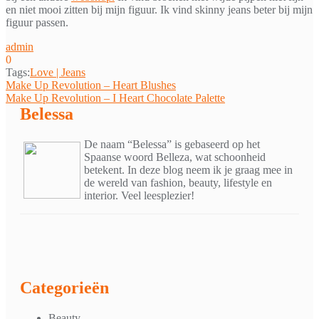
en niet mooi zitten bij mijn figuur. Ik vind skinny jeans beter bij mijn
figuur passen.
admin
0
Tags:
Love | Jeans
Bericht
Make Up Revolution – Heart Blushes
Make Up Revolution – I Heart Chocolate Palette
navigatie
Belessa
De naam “Belessa” is gebaseerd op het
Spaanse woord Belleza, wat schoonheid
betekent. In deze blog neem ik je graag mee in
de wereld van fashion, beauty, lifestyle en
interior. Veel leesplezier!
Categorieën
Beauty