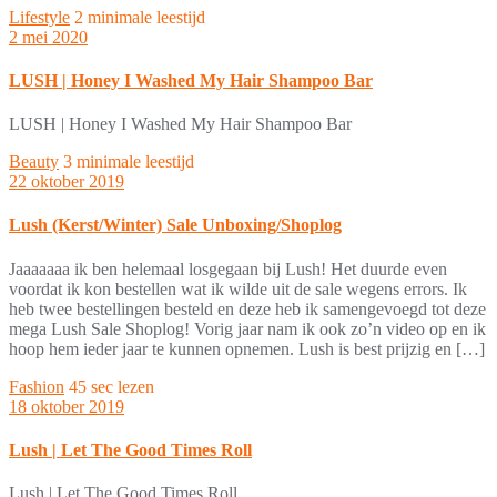
Lifestyle
2 minimale leestijd
2 mei 2020
LUSH | Honey I Washed My Hair Shampoo Bar
LUSH | Honey I Washed My Hair Shampoo Bar
Beauty
3 minimale leestijd
22 oktober 2019
Lush (Kerst/Winter) Sale Unboxing/Shoplog
Jaaaaaaa ik ben helemaal losgegaan bij Lush! Het duurde even
voordat ik kon bestellen wat ik wilde uit de sale wegens errors. Ik
heb twee bestellingen besteld en deze heb ik samengevoegd tot deze
mega Lush Sale Shoplog! Vorig jaar nam ik ook zo’n video op en ik
hoop hem ieder jaar te kunnen opnemen. Lush is best prijzig en […]
Fashion
45 sec lezen
18 oktober 2019
Lush | Let The Good Times Roll
Lush | Let The Good Times Roll