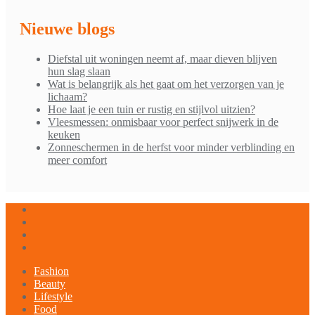
Nieuwe blogs
Diefstal uit woningen neemt af, maar dieven blijven
hun slag slaan
Wat is belangrijk als het gaat om het verzorgen van je
lichaam?
Hoe laat je een tuin er rustig en stijlvol uitzien?
Vleesmessen: onmisbaar voor perfect snijwerk in de
keuken
Zonneschermen in de herfst voor minder verblinding en
meer comfort
Fashion
Beauty
Lifestyle
Food