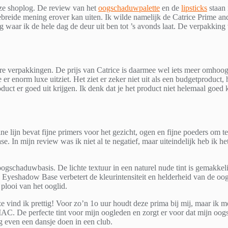
deze shoplog. De review van het
oogschaduwpalette
en de
lipsticks
staan 
ebreide mening erover kan uiten. Ik wilde namelijk de Catrice Prime a
aar ik de hele dag de deur uit ben tot ’s avonds laat. De verpakking v
rdere verpakkingen. De prijs van Catrice is daarmee wel iets meer omho
er enorm luxe uitziet. Het ziet er zeker niet uit als een budgetproduc
 product er goed uit krijgen. Ik denk dat je het product niet helemaal g
ne lijn bevat fijne primers voor het gezicht, ogen en fijne poeders om t
. In mijn review was ik niet al te negatief, maar uiteindelijk heb ik h
chaduwbasis. De lichte textuur in een naturel nude tint is gemakkelij
e Eyeshadow Base verbetert de kleurintensiteit en helderheid van de o
plooi van het ooglid.
 vind ik prettig! Voor zo’n 1o uur houdt deze prima bij mij, maar ik 
AC. De perfecte tint voor mijn oogleden en zorgt er voor dat mijn oogsc
 even een dansje doen in een club.