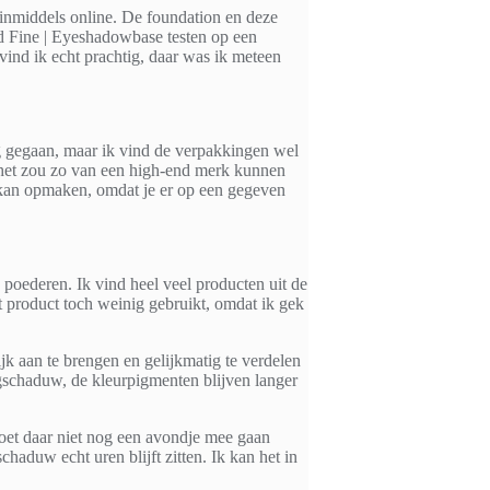
inmiddels online. De foundation en deze
nd Fine | Eyeshadowbase testen op een
ind ik echt prachtig, daar was ik meteen
og gegaan, maar ik vind de verpakkingen wel
t, het zou zo van een high-end merk kunnen
oed kan opmaken, omdat je er op een gegeven
e poederen. Ik vind heel veel producten uit de
et product toch weinig gebruikt, omdat ik gek
k aan te brengen en gelijkmatig te verdelen
ogschaduw, de kleurpigmenten blijven langer
moet daar niet nog een avondje mee gaan
haduw echt uren blijft zitten. Ik kan het in