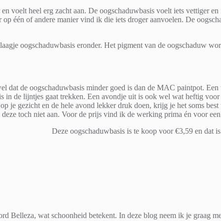
 en voelt heel erg zacht aan. De oogschaduwbasis voelt iets vettiger e
r op één of andere manier vind ik die iets droger aanvoelen. De oogsc
aagje oogschaduwbasis eronder. Het pigment van de oogschaduw wordt 
wel dat de oogschaduwbasis minder goed is dan de MAC paintpot. Een 
 in de lijntjes gaat trekken. Een avondje uit is ook wel wat heftig vo
n op je gezicht en de hele avond lekker druk doen, krijg je het soms be
e deze toch niet aan. Voor de prijs vind ik de werking prima én voor ee
Deze oogschaduwbasis is te koop voor €3,59 en dat is
d Belleza, wat schoonheid betekent. In deze blog neem ik je graag mee