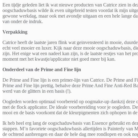
Een tijdje geleden liet ik wat nieuwe producten van Catrice zien in 
oogschaduwbasis wilde ik even uitgebreid testen voordat ik mijn uitg
gewone werkdag, maar ook met avondje uitgaan en een hele lange dag w
van onder de indruk.
Verpakking
Catrice heeft de laatste jaren flink wat geinvensteerd in mooie, duu
echt veel mooier en luxer. Kijk naar deze mooie oogschaduwbasis, die 
zijn. Het enige wat een nadeel kan zijn, is de laatste restjes van het
moment met het kwastje/applicator niet goed meer bij kan.
Onderdeel van de Prime and Fine lijn
De Prime and Fine lijn is een primer-lijn van Catrice. De Prime and Fi
Prime and Fine lijn prettig, behalve deze Prime And Fine Anti-Red Base
werd van de glitters in een basis (!).
Oogleden worden optimaal voorbereid op oogmake-up dankzij deze oogs
met de flock applicator. De ideale voorbereiding voor je oogleden. D
mooi en de basis voorkomt dat de kleurpigmenten zich ophopen in de 
Ik heb heel erg lang de oogschaduwbasis van Essence gebruikt en deze
stappen. M’n favoriete oogschaduwbasis allertijden is Painterly van M
de ochtend aanbrengen en daar de hele dag mee rondlopen en ook nog