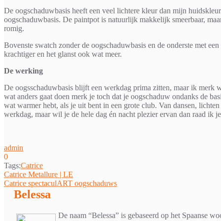
De oogschaduwbasis heeft een veel lichtere kleur dan mijn huidskleur
oogschaduwbasis. De paintpot is natuurlijk makkelijk smeerbaar, maa
romig.
Bovenste swatch zonder de oogschaduwbasis en de onderste met een l
krachtiger en het glanst ook wat meer.
De werking
De oogsschaduwbasis blijft een werkdag prima zitten, maar ik merk 
wat anders gaat doen merk je toch dat je oogschaduw ondanks de basis
wat warmer hebt, als je uit bent in een grote club. Van dansen, lichte
werkdag, maar wil je de hele dag én nacht plezier ervan dan raad ik j
admin
0
Tags:
Catrice
Bericht
Catrice Metallure | LE
Catrice spectaculART oogschaduws
navigatie
Belessa
De naam “Belessa” is gebaseerd op het Spaanse woor